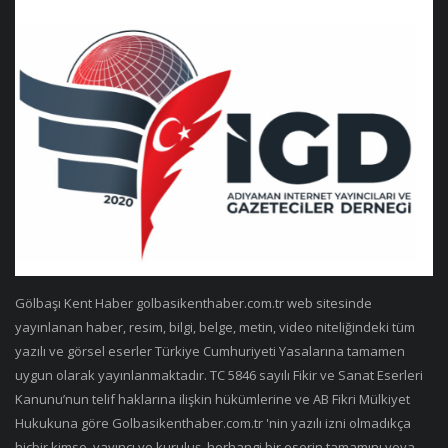
Gölbaşı Kent Haber golbasikenthaber.com.tr web sitesinde
yayınlanan haber, resim, bilgi, belge, metin, video niteliğindeki tüm
yazılı ve görsel eserler Türkiye Cumhuriyeti Yasalarına tamamen
uygun olarak yayınlanmaktadır. TC 5846 sayılı Fikir ve Sanat Eserleri
Kanunu’nun telif haklarına ilişkin hükümlerine ve AB Fikri Mülkiyet
Hukukuna göre Golbasikenthaber.com.tr 'nin yazılı izni olmadıkça
hiçbir kimse, yayıncı ve kuruluş, herhangi bir eserin tamamını veya