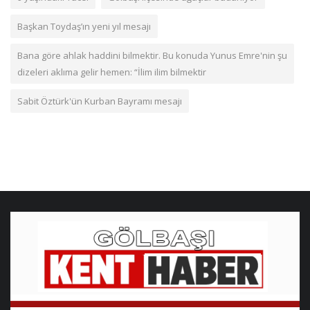
Başkan Toydaş’ın yeni yıl mesajı
Bana göre ahlak haddini bilmektir. Bu konuda Yunus Emre'nin şu
dizeleri aklıma gelir hemen: “İlim ilim bilmektir
Sabit Öztürk'ün Kurban Bayramı mesajı