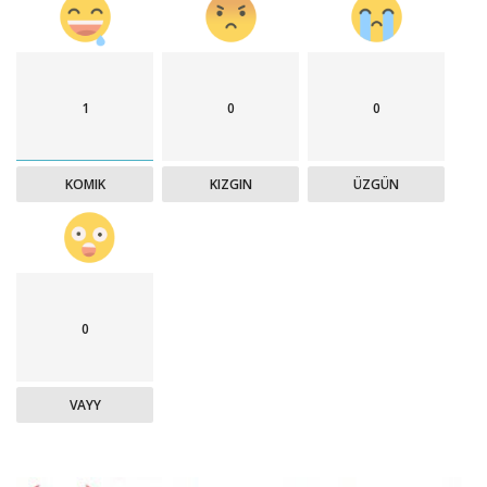
1
0
0
KOMIK
KIZGIN
ÜZGÜN
0
VAYY