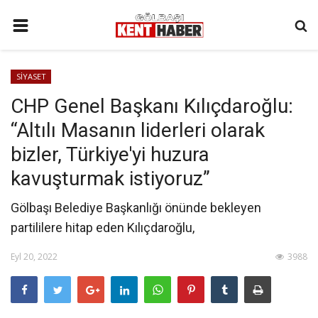
ANA SAYFA
SİYASET
İLETIŞIM
CHP Genel Başkanı Kılıçdaroğlu:
3. SAYFA
“Altılı Masanın liderleri olarak
GÜNDEM
bizler, Türkiye'yi huzura
YAŞAM
kavuşturmak istiyoruz”
SAĞLIK
Gölbaşı Belediye Başkanlığı önünde bekleyen
SİYASET
partililere hitap eden Kılıçdaroğlu,
KÜNYE
Eyl 20, 2022
3988
MALATYA
SPOR