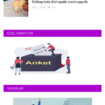
Gölbaşı’nda dört ayaklı civciv şaşırttı
Ağu 1, 2026
124
ÖZEL ANKETLER
YAZARLAR