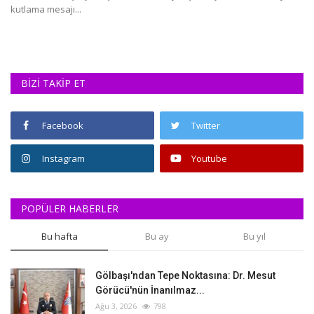
kutlama mesajı...
Sa
Ha
BİZİ TAKİP ET
Facebook
Twitter
Instagram
Youtube
POPÜLER HABERLER
Bu hafta
Bu ay
Bu yıl
Gölbaşı'ndan Tepe Noktasına: Dr. Mesut
Görücü'nün İnanılmaz...
Ağu 3, 2026
798