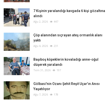
‎7 Kişinin yaralandığı kavgada 6 kişi gözaltına
alındı
Ağu 2, 2026
447
Çöp alanından sıçrayan ateş ormanlık alanı
yaktı
Ağu 4, 2026
231
Başıboş köpeklerin kovaladığı anne-oğul
düşerek yaralandı
Tem 31, 2026
197
Gölbasi'nin Ozanı Şehit Reşit Uçar'ın Anısı
Yaşatılıyor
Ağu 7, 2026
178