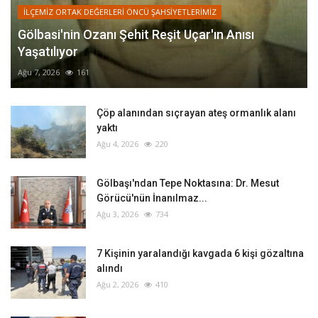
İLÇEMİZ ORTAK DEĞERLERİ ÖNCÜ ŞAHSİYETLERİMİZ
Gölbasi'nin Ozanı Şehit Reşit Uçar'ın Anısı
Yaşatılıyor
Ağu 7, 2026
161
Çöp alanından sıçrayan ateş ormanlık alanı
yaktı
Ağu 4, 2026
220
Gölbaşı'ndan Tepe Noktasına: Dr. Mesut
Görücü'nün İnanılmaz...
Ağu 3, 2026
734
‎7 Kişinin yaralandığı kavgada 6 kişi gözaltına
alındı
Ağu 2, 2026
410