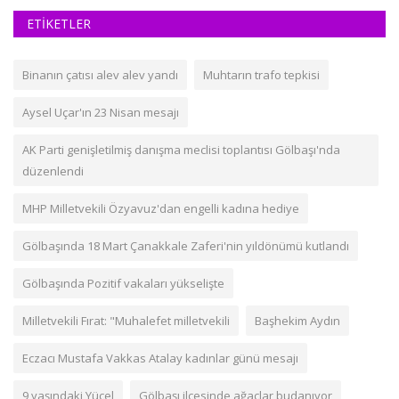
ETİKETLER
Binanın çatısı alev alev yandı
Muhtarın trafo tepkisi
Aysel Uçar'ın 23 Nisan mesajı
AK Parti genişletilmiş danışma meclisi toplantısı Gölbaşı'nda
düzenlendi
MHP Milletvekili Özyavuz'dan engelli kadına hediye
Gölbaşında 18 Mart Çanakkale Zaferi'nin yıldönümü kutlandı
Gölbaşında Pozitif vakaları yükselişte
Milletvekili Fırat: "Muhalefet milletvekili
Başhekim Aydın
Eczacı Mustafa Vakkas Atalay kadınlar günü mesajı
9 yaşındaki Yücel
Gölbaşı ilçesinde ağaçlar budanıyor