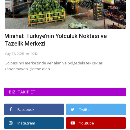
Minihal: Türkiye’nin Yolculuk Noktası ve
T
Tazelik Merkezi
m
May 27, 2025
1042
Eki
Gölbaşı'nın merkezinde yer alan ve bölgedeki tek ışıkları
Ad
kapanmayan işletme olan...
in
BİZİ TAKİP ET
Facebook
Twitter
Instagram
Youtube