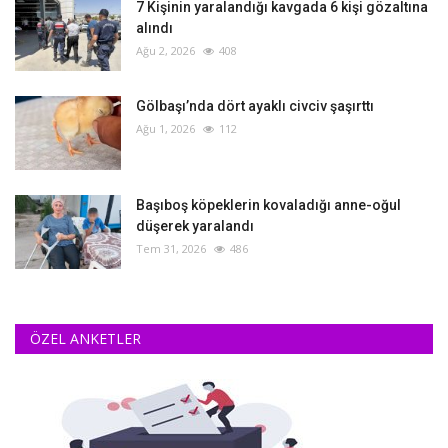
‎7 Kişinin yaralandığı kavgada 6 kişi gözaltına
alındı
Ağu 2, 2026
408
Gölbaşı’nda dört ayaklı civciv şaşırttı
Ağu 1, 2026
112
Başıboş köpeklerin kovaladığı anne-oğul
düşerek yaralandı
Tem 31, 2026
486
ÖZEL ANKETLER