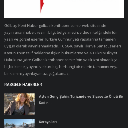
Gölbaşı Kent Haber golbasikenthaber.com.tr web sitesinde
yayınlanan haber, resim, bilgi, belge, metin, video niteliğindeki tüm
yazılı ve görsel eserler Türkiye Cumhuriyeti Yasalarına tamamen
uygun olarak yayınlanmaktadır. TC 5846 sayılı Fikir ve Sanat Eserleri
Kanunu’nun telif haklarına ilişkin hükümlerine ve AB Fikri Mülkiyet
Hukukuna göre Golbasikenthaber.com.tr 'nin yazılı izni olmadıkça
hiçbir kimse, yayıncı ve kuruluş, herhangi bir eserin tamamını veya
bir kısmını yayınlayamaz, çoğaltamaz,
RASGELE HABERLER
Ayten Genç Şahin: Turizmde ve Siyasette Öncü Bir
Kadın...
Karayolları