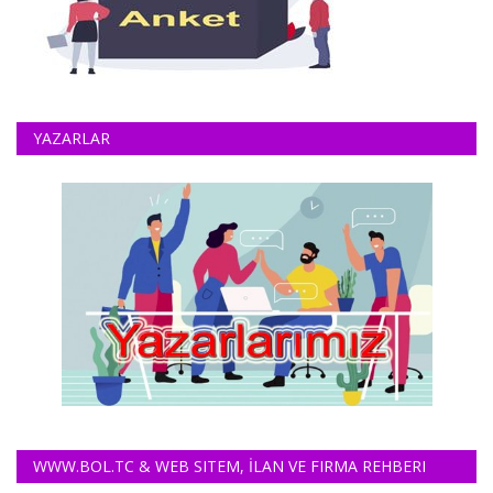
YAZARLAR
WWW.BOL.TC & WEB SITEM, İLAN VE FIRMA REHBERI