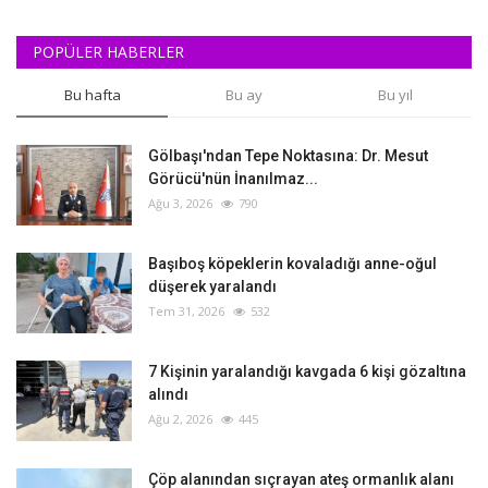
POPÜLER HABERLER
Bu hafta
Bu ay
Bu yıl
Gölbaşı'ndan Tepe Noktasına: Dr. Mesut
Görücü'nün İnanılmaz...
Ağu 3, 2026
790
Başıboş köpeklerin kovaladığı anne-oğul
düşerek yaralandı
Tem 31, 2026
532
‎7 Kişinin yaralandığı kavgada 6 kişi gözaltına
alındı
Ağu 2, 2026
445
Çöp alanından sıçrayan ateş ormanlık alanı