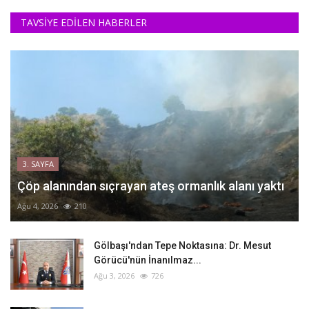
TAVSİYE EDİLEN HABERLER
3. SAYFA
Çöp alanından sıçrayan ateş ormanlık alanı yaktı
Ağu 4, 2026
210
Gölbaşı'ndan Tepe Noktasına: Dr. Mesut
Görücü'nün İnanılmaz...
Ağu 3, 2026
726