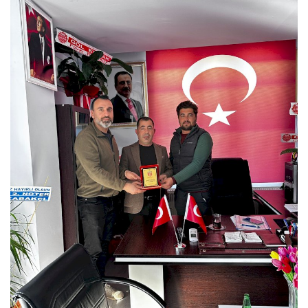
DİĞER
YAZARLARIMIZ
ÖZEL ANKETLER