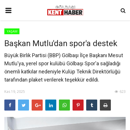
ANA SAYFA
YAŞAM
İLETIŞIM
Başkan Mutlu'dan spor'a destek
3. SAYFA
Büyük Birlik Partisi (BBP) Gölbaşı İlçe Başkanı Mesut
GÜNDEM
Mutlu'ya, yerel spor kulübü Gölbaşı Spor'a sağladığı
YAŞAM
önemli katkılar nedeniyle Kulüp Teknik Direktörlüğü
tarafından plaket verilerek teşekkür edildi.
SAĞLIK
SİYASET
Kas 19, 2025
623
KÜNYE
MALATYA
SPOR