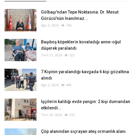
Gölbaşı'ndan Tepe Noktasına: Dr. Mesut
Görücü'nün İnanılmaz...
Ağu 3, 2026
746
Başıboş köpeklerin kovaladığı anne-oğul
düşerek yaralandı
Tem 31, 2026
523
‎7 Kişinin yaralandığı kavgada 6 kişi gözaltına
alındı
Ağu 2, 2026
440
İşçilerin kaldığı evde yangın: 2 kişi dumandan
etkilendi...
Tem 30, 2026
233
Çöp alanından sıçrayan ateş ormanlık alanı