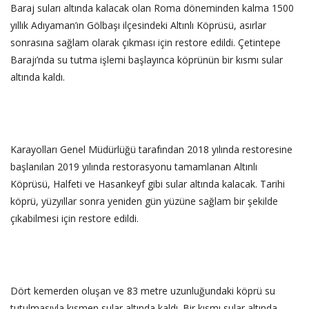
Baraj suları altında kalacak olan Roma döneminden kalma 1500
yıllık Adıyaman’ın Gölbaşı ilçesindeki Altınlı Köprüsü, asırlar
sonrasına sağlam olarak çıkması için restore edildi. Çetintepe
Barajı’nda su tutma işlemi başlayınca köprünün bir kısmı sular
altında kaldı.
‎Karayolları Genel Müdürlüğü tarafından 2018 yılında restoresine
başlanılan 2019 yılında restorasyonu tamamlanan Altınlı
Köprüsü, Halfeti ve Hasankeyf gibi sular altında kalacak. Tarihi
köprü, yüzyıllar sonra yeniden gün yüzüne sağlam bir şekilde
çıkabilmesi için restore edildi.
‎Dört kemerden oluşan ve 83 metre uzunluğundaki köprü su
tutulmasıyla kısmen sular altında kaldı. Bir kısmı sular altında