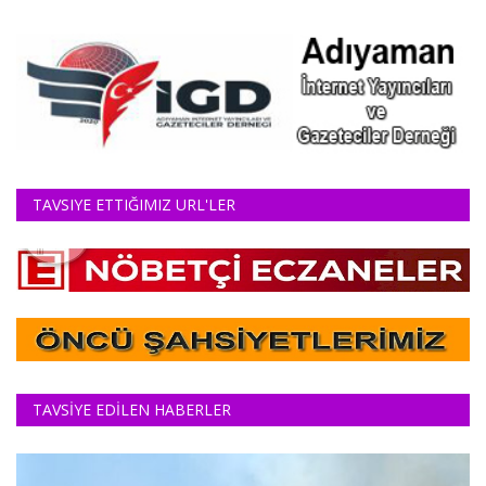
TAVSIYE ETTIĞIMIZ URL'LER
TAVSİYE EDİLEN HABERLER