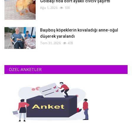
Gölbaşı’nda dört ayaklı civciv şaşırttı
Ağu 1, 2026
108
Başıboş köpeklerin kovaladığı anne-oğul
düşerek yaralandı
Tem 31, 2026
478
ÖZEL ANKETLER