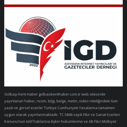
Gölbaşı Kent Haber golbasikenthaber.com.tr web sitesinde
yayınlanan haber, resim, bilgi, belge, metin, video niteliğindeki tüm
yazılı ve görsel eserler Türkiye Cumhuriyeti Yasalarına tamamen
uygun olarak yayınlanmaktadır. TC 5846 sayılı Fikir ve Sanat Eserleri
Kanunu’nun telif haklarına ilişkin hükümlerine ve AB Fikri Mülkiyet