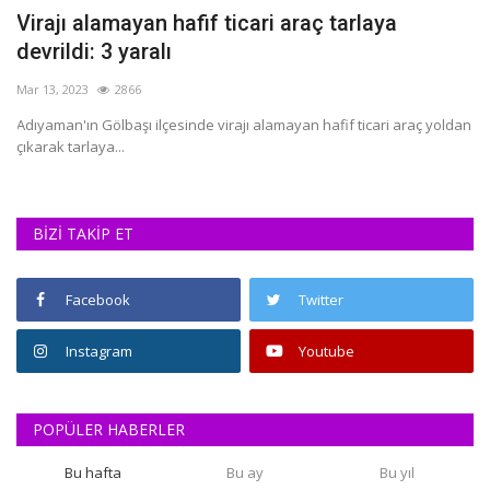
Virajı alamayan hafif ticari araç tarlaya
B
devrildi: 3 yaralı
Ha
Mar 13, 2023
2866
MH
Mu
Adıyaman'ın Gölbaşı ilçesinde virajı alamayan hafif ticari araç yoldan
çıkarak tarlaya...
BİZİ TAKİP ET
Facebook
Twitter
Instagram
Youtube
POPÜLER HABERLER
Bu hafta
Bu ay
Bu yıl