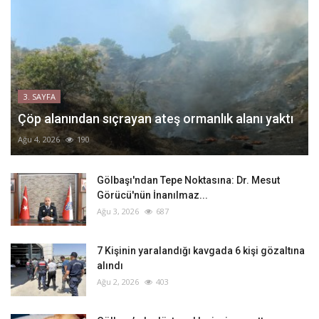
3. SAYFA
Çöp alanından sıçrayan ateş ormanlık alanı yaktı
Ağu 4, 2026
190
Gölbaşı'ndan Tepe Noktasına: Dr. Mesut
Görücü'nün İnanılmaz...
Ağu 3, 2026
687
‎7 Kişinin yaralandığı kavgada 6 kişi gözaltına
alındı
Ağu 2, 2026
403