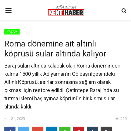
ANA SAYFA
YAŞAM
İLETIŞIM
Roma dönemine ait altınlı
3. SAYFA
köprüsü sular altında kalıyor
GÜNDEM
Baraj suları altında kalacak olan Roma döneminden
YAŞAM
kalma 1500 yıllık Adıyaman’ın Gölbaşı ilçesindeki
SAĞLIK
Altınlı Köprüsü, asırlar sonrasına sağlam olarak
çıkması için restore edildi. Çetintepe Barajı’nda su
SİYASET
tutma işlemi başlayınca köprünün bir kısmı sular
KÜNYE
altında kaldı.
MALATYA
Kas 21, 2025
550
SPOR