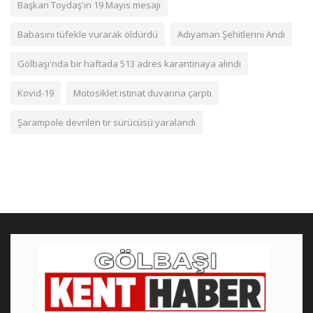
Başkan Toydaş'ın 19 Mayıs mesajı
Babasını tüfekle vurarak öldürdü
Adıyaman Şehitlerini Andı
Gölbaşı'nda bir haftada 513 adres karantinaya alındı
Kovid-19
Motosiklet istinat duvarına çarptı
Şarampole devrilen tır sürücüsü yaralandı